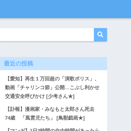
最近の投稿
【愛知】再生１万回超の「演歌ポリス」、
動画「チャリンコ節」公開…こぶし利かせ
交通安全呼びかけ [少考さん★]
【訃報】漫画家・みなもと太郎さん死去
74歳 「風雲児たち」 [鳥獣戯画★]
【マンガ】1日3時間の自由時間があったら