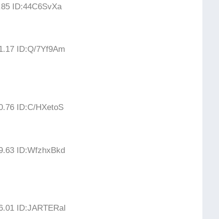
4.85 ID:44C6SvXa
21.17 ID:Q/7Yf9Am
0.76 ID:C/HXetoS
39.63 ID:WfzhxBkd
26.01 ID:JARTERaI