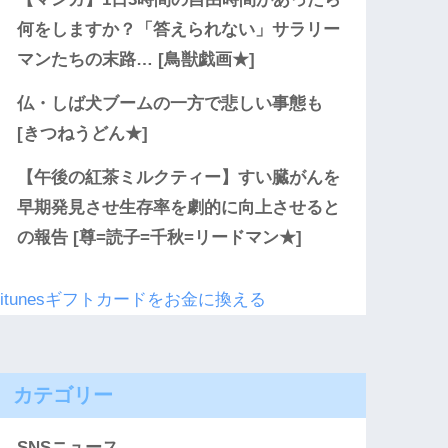
何をしますか？「答えられない」サラリー
マンたちの末路… [鳥獣戯画★]
仏・しば犬ブームの一方で悲しい事態も
[きつねうどん★]
【午後の紅茶ミルクティー】すい臓がんを
早期発見させ生存率を劇的に向上させると
の報告 [尊=読子=千秋=リードマン★]
itunesギフトカードをお金に換える
カテゴリー
SNSニュース