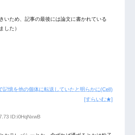
きいため、記事の最後には論文に書かれている
ました）
記憶を他の個体に転送していたと明らかに(Cell)
[すらいむ★]
37.73 ID:i0HqNxwB