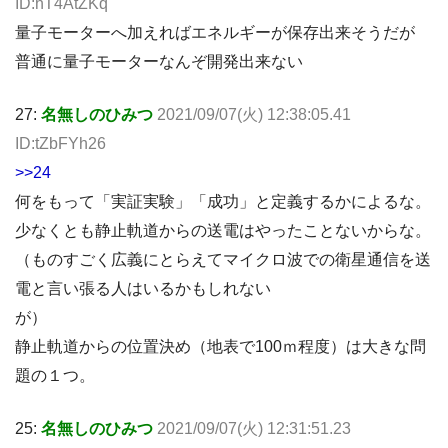
ID:hT4AtZKq
量子モーターへ加えればエネルギーが保存出来そうだが
普通に量子モーターなんぞ開発出来ない
27:
名無しのひみつ
2021/09/07(火) 12:38:05.41
ID:tZbFYh26
>>24
何をもって「実証実験」「成功」と定義するかによるな。
少なくとも静止軌道からの送電はやったことないからな。
（ものすごく広義にとらえてマイクロ波での衛星通信を送
電と言い張る人はいるかもしれない
が）
静止軌道からの位置決め（地表で100ｍ程度）は大きな問
題の１つ。
25:
名無しのひみつ
2021/09/07(火) 12:31:51.23