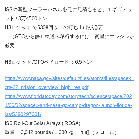
ISSの新型ソーラーパネルを元に見積もると、１ギガ・ワ
ット / 3万4500トン
H3ロケット で5308回以上の打ち上げが必要
（GTOから静止軌道へ移行するには、衛星にエンジンが
必要）
H3ロケット /GTOペイロード ：6.5トン
https://www.nasa.gov/sites/default/files/atoms/files/spacex_
crs-22_mision_overview_high_res.pdf
https://www.floridatoday.com/story/tech/science/space/202
1/06/02/spacex-and-nasa-go-cargo-dragon-launch-florida-
iss/5290297001/
ISS Roll-Out Solar Arrays (IROSA)
重量： 3,042 pounds / 1,380 kg １組（２ロール）