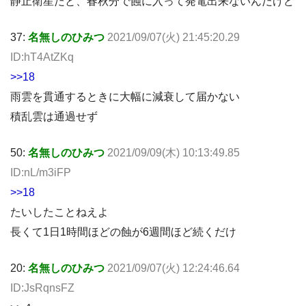
静止衛星だと、春秋分で蝕に入って発電出来ないんだけど
37:
名無しのひみつ
2021/09/07(火) 21:45:20.29
ID:hT4AtZKq
>>18
雨雲を貫通するときに大幅に減衰して届かない
積乱雲は通過せず
50:
名無しのひみつ
2021/09/09(木) 10:13:49.85
ID:nL/m3iFP
>>18
たいしたことねえよ
長くて1日1時間ほどの蝕が6週間ほど続くだけ
20:
名無しのひみつ
2021/09/07(火) 12:24:46.64
ID:JsRqnsFZ