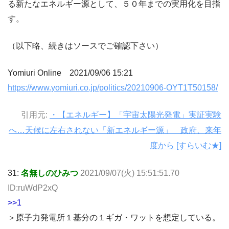
る新たなエネルギー源として、５０年までの実用化を目指
す。
（以下略、続きはソースでご確認下さい）
Yomiuri Online 2021/09/06 15:21
https://www.yomiuri.co.jp/politics/20210906-OYT1T50158/
引用元:
・【エネルギー】「宇宙太陽光発電」実証実験
へ…天候に左右されない「新エネルギー源」 政府、来年
度から [すらいむ★]
31:
名無しのひみつ
2021/09/07(火) 15:51:51.70
ID:ruWdP2xQ
>>1
＞原子力発電所１基分の１ギガ・ワットを想定している。