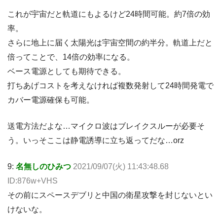
これが宇宙だと軌道にもよるけど24時間可能。約7倍の効
率。
さらに地上に届く太陽光は宇宙空間の約半分。軌道上だと
倍ってことで、14倍の効率になる。
ベース電源としても期待できる。
打ちあげコストを考えなければ複数発射して24時間発電で
カバー電源確保も可能。
送電方法だよな…マイクロ波はブレイクスルーが必要そ
う。いっそここは静電誘導に立ち返ってだな…orz
9:
名無しのひみつ
2021/09/07(火) 11:43:48.68
ID:876w+VHS
その前にスペースデブリと中国の衛星攻撃を封じないとい
けないな。