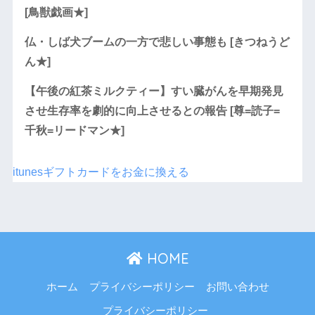
[鳥獣戯画★]
仏・しば犬ブームの一方で悲しい事態も [きつねうど
ん★]
【午後の紅茶ミルクティー】すい臓がんを早期発見
させ生存率を劇的に向上させるとの報告 [尊=読子=
千秋=リードマン★]
itunesギフトカードをお金に換える
HOME
ホーム
プライバシーポリシー
お問い合わせ
プライバシーポリシー