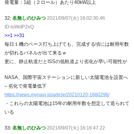
発電量：1組（２ロール）あたり40kW以上
32:
名無しのひみつ
2021/09/07(火) 16:02:30.46
ID:ruWdP2xQ
>>1
>>31
毎日１機のペース打ち上げても、完成する頃には耐用年数
が切れるパネルが出て来るｗ
更に、静止軌道だとISSの低軌道より劣化が早い可能性が
NASA、国際宇宙ステーションに新しい太陽電池を設置へ
– 劣化で発電量低下
https://news.mynavi.jp/article/20210120-1660296/
・これらの太陽電池は15年の耐用年数を想定して造られて
いる
33:
名無しのひみつ
2021/09/07(火) 16:16:47.22