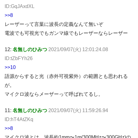
ID:GqJAxdXL
>>8
レーザーって言葉に波長の定義なんて無いぞ
電波でも可視光でもガンマ線でもレーザーならレーザー
12:
名無しのひみつ
2021/09/07(火) 12:01:24.08
ID:tZbFYh26
>>10
語源からすると光（赤外可視紫外）の範囲とも思われる
が。
マイクロ波ならメーザーって呼ばれてるし。
11:
名無しのひみつ
2021/09/07(火) 11:59:26.94
ID:hT4AtZKq
>>8
マイクロ波とは、波長約1mm〜1m(300MHz〜300GHz)の