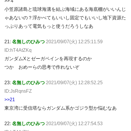
>>４
小笠原諸島と琉球海溝を結ぶ海域にある海底棚がいいんじ
ゃあないの？浮かべてもいいし固定でもいいし地下資源た
っぷりあって電気もっと使うだろうしなあ
21:
名無しのひみつ
2021/09/07(火) 12:25:11.59
ID:hT4AtZKq
ガンダムXとゼーガペインを再現するのか
つか おめーらの思考で作れないぞ
23:
名無しのひみつ
2021/09/07(火) 12:28:52.25
ID:JsRqnsFZ
>>21
東京湾に受信塔ならガンダム系かゴジラ型か悩むなあ
22:
名無しのひみつ
2021/09/07(火) 12:27:54.53