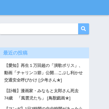
最近の投稿
【愛知】再生１万回超の「演歌ポリス」、
動画「チャリンコ節」公開…こぶし利かせ
交通安全呼びかけ [少考さん★]
【訃報】漫画家・みなもと太郎さん死去
74歳 「風雲児たち」 [鳥獣戯画★]
【マンガ】1日3時間の自由時間があったら