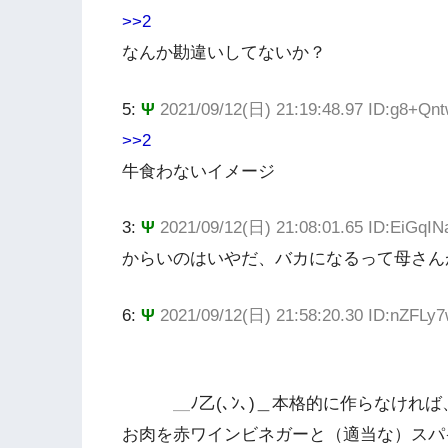
>>2
なんか勘違いしてないか？
5:
Ψ
2021/09/12(日) 21:19:48.97 ID:g8+Qn
>>2
牛食わないイメージ
3:
Ψ
2021/09/12(日) 21:08:01.65 ID:EiGqI
からいのはいやだ、バカになるって母さん
6:
Ψ
2021/09/12(日) 21:58:20.30 ID:nZFLy
＿ﾉ乙(､ﾝ､)＿本格的に作らなければ
お肉を赤ワインビネガーと（適当な）スパ