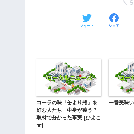
ツイート
シェア
コーラの味「缶より瓶」を
一番美味
好む人たち 中身が違う？
取材で分かった事実 [ひよこ
★]