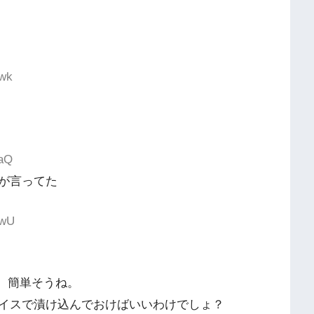
twk
NaQ
が言ってた
7wU
、簡単そうね。
イスで漬け込んでおけばいいわけでしょ？