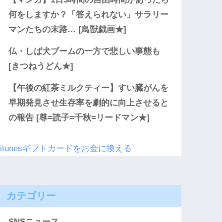
何をしますか？「答えられない」サラリー
マンたちの末路… [鳥獣戯画★]
仏・しば犬ブームの一方で悲しい事態も
[きつねうどん★]
【午後の紅茶ミルクティー】すい臓がんを
早期発見させ生存率を劇的に向上させると
の報告 [尊=読子=千秋=リードマン★]
itunesギフトカードをお金に換える
カテゴリー
SNSニュース