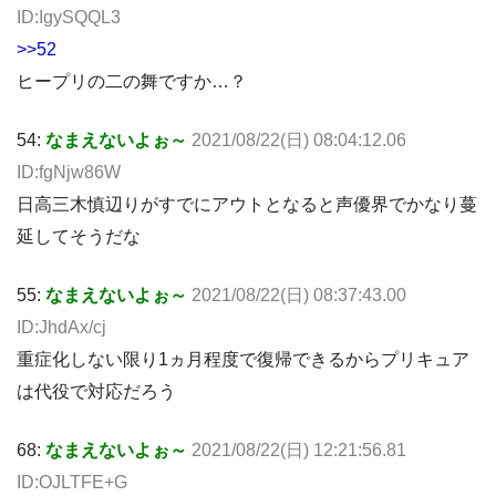
ID:IgySQQL3
>>52
ヒープリの二の舞ですか…？
54:
なまえないよぉ～
2021/08/22(日) 08:04:12.06
ID:fgNjw86W
日高三木慎辺りがすでにアウトとなると声優界でかなり蔓
延してそうだな
55:
なまえないよぉ～
2021/08/22(日) 08:37:43.00
ID:JhdAx/cj
重症化しない限り1ヵ月程度で復帰できるからプリキュア
は代役で対応だろう
68:
なまえないよぉ～
2021/08/22(日) 12:21:56.81
ID:OJLTFE+G