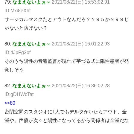
79:
なまえないよぉ～
2021/08/22(日) 15:53:02.91
ID:Mxi8eXhf
サージカルマスクだとアウトなんだろ？Ｎ９５かＮ９９じ
ゃないと防げない？
80:
なまえないよぉ～
2021/08/22(日) 16:01:22.93
ID:4JpFg2of
そのうち陽性の音響監督が現れて芋づる式に陽性患者が発
覚しそう
82:
なまえないよぉ～
2021/08/22(日) 16:36:02.28
ID:gDHWcTat
>>80
密閉空間のスタジオに1人でもデルタがいたらアウト、全
滅や。声優が次々と陽性になってるから関係者は全滅だな