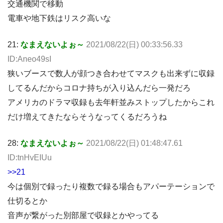
交通機関で移動
電車や地下鉄はリスク高いな
21:
なまえないよぉ～
2021/08/22(日) 00:33:56.33
ID:Aneo49sI
狭いブースで数人が顔つき合わせてマスクも出来ずに収録
してるんだからコロナ持ちが入り込んだら一発だろ
アメリカのドラマ収録も去年軒並みストップしたからこれ
だけ増えてきたならそうなってくるだろうね
28:
なまえないよぉ～
2021/08/22(日) 01:48:47.61
ID:tnHvEIUu
>>21
今は個別で録ったり複数で録る場合もアパーテーションで
仕切るとか
音声が繋がった別部屋で収録とかやってる