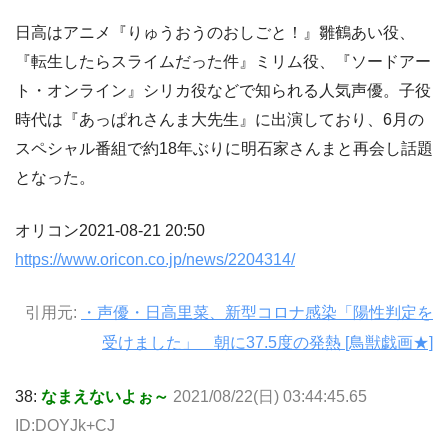
日高はアニメ『りゅうおうのおしごと！』雛鶴あい役、
『転生したらスライムだった件』ミリム役、『ソードアー
ト・オンライン』シリカ役などで知られる人気声優。子役
時代は『あっぱれさんま大先生』に出演しており、6月の
スペシャル番組で約18年ぶりに明石家さんまと再会し話題
となった。
オリコン2021-08-21 20:50
https://www.oricon.co.jp/news/2204314/
引用元:
・声優・日高里菜、新型コロナ感染「陽性判定を
受けました」 朝に37.5度の発熱 [鳥獣戯画★]
38:
なまえないよぉ～
2021/08/22(日) 03:44:45.65
ID:DOYJk+CJ