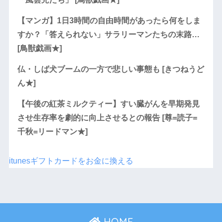
【マンガ】1日3時間の自由時間があったら何をしま
すか？「答えられない」サラリーマンたちの末路…
[鳥獣戯画★]
仏・しば犬ブームの一方で悲しい事態も [きつねうど
ん★]
【午後の紅茶ミルクティー】すい臓がんを早期発見
させ生存率を劇的に向上させるとの報告 [尊=読子=
千秋=リードマン★]
itunesギフトカードをお金に換える
HOME