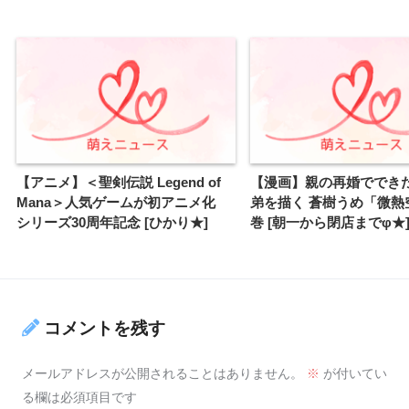
【アニメ】＜聖剣伝説 Legend of
【漫画】親の再婚ででき
Mana＞人気ゲームが初アニメ化
弟を描く 蒼樹うめ「微熱
シリーズ30周年記念 [ひかり★]
巻 [朝一から閉店までφ★
コメントを残す
メールアドレスが公開されることはありません。
※
が付いてい
る欄は必須項目です