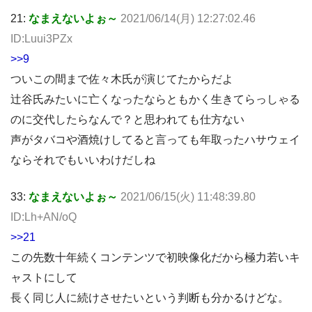
21:
なまえないよぉ～
2021/06/14(月) 12:27:02.46
ID:Luui3PZx
>>9
ついこの間まで佐々木氏が演じてたからだよ
辻谷氏みたいに亡くなったならともかく生きてらっしゃる
のに交代したらなんで？と思われても仕方ない
声がタバコや酒焼けしてると言っても年取ったハサウェイ
ならそれでもいいわけだしね
33:
なまえないよぉ～
2021/06/15(火) 11:48:39.80
ID:Lh+AN/oQ
>>21
この先数十年続くコンテンツで初映像化だから極力若いキ
ャストにして
長く同じ人に続けさせたいという判断も分かるけどな。