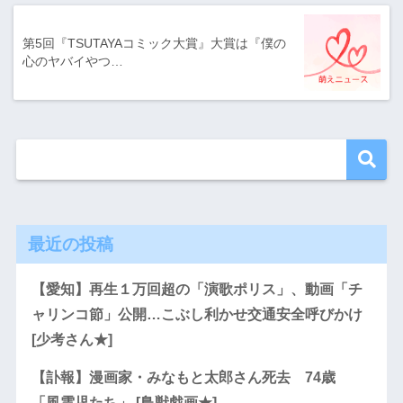
第5回『TSUTAYAコミック大賞』大賞は『僕の
心のヤバイやつ…
最近の投稿
【愛知】再生１万回超の「演歌ポリス」、動画「チ
ャリンコ節」公開…こぶし利かせ交通安全呼びかけ
[少考さん★]
【訃報】漫画家・みなもと太郎さん死去 74歳
「風雲児たち」 [鳥獣戯画★]