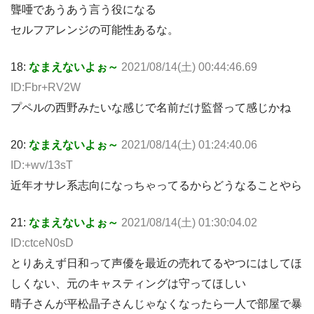
聾唖であうあう言う役になる
セルフアレンジの可能性あるな。
18:
なまえないよぉ～
2021/08/14(土) 00:44:46.69
ID:Fbr+RV2W
プペルの西野みたいな感じで名前だけ監督って感じかね
20:
なまえないよぉ～
2021/08/14(土) 01:24:40.06
ID:+wv/13sT
近年オサレ系志向になっちゃってるからどうなることやら
21:
なまえないよぉ～
2021/08/14(土) 01:30:04.02
ID:ctceN0sD
とりあえず日和って声優を最近の売れてるやつにはしてほ
しくない、元のキャスティングは守ってほしい
晴子さんが平松晶子さんじゃなくなったら一人で部屋で暴