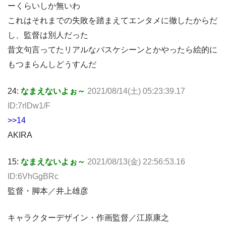
ーくらいしか無いわ
これはそれまでの失敗を踏まえてエンタメに徹したからだ
し、監督は別人だった
昔文句言ってたリアルなバスケシーンとかやったら絵的に
もつまらんしどうすんだ
24:
なまえないよぉ～
2021/08/14(土) 05:23:39.17
ID:7rlDw1/F
>>14
AKIRA
15:
なまえないよぉ～
2021/08/13(金) 22:56:53.16
ID:6VhGgBRc
監督・脚本／井上雄彦
キャラクターデザイン・作画監督／江原康之