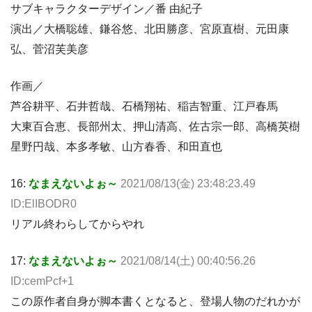
サブキャラクターデザイン／番 由紀子
演出／大橋聡雄、鎌谷悠、北田勝彦、宮原直樹、元田康
弘、菅沼芙美彦
作画／
芦谷耕平、石井哲哉、石橋翔祐、稲吉智重、江戸春馬
大東百合恵、長部州太、押山清高、佐古宗一郎、高橋英樹
星野円哉、本多孝敏、山方春香、和田直也
16:
なまえないよぉ～
2021/08/13(金) 23:48:23.49
ID:ElIBODR0
リアル終わらしてからやれ
17:
なまえないよぉ～
2021/08/14(土) 00:40:56.26
ID:cemPcf+1
この原作者自身が脚本書くとなると、登場人物のだれかが