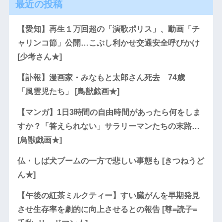
最近の投稿
【愛知】再生１万回超の「演歌ポリス」、動画「チ
ャリンコ節」公開…こぶし利かせ交通安全呼びかけ
[少考さん★]
【訃報】漫画家・みなもと太郎さん死去 74歳
「風雲児たち」 [鳥獣戯画★]
【マンガ】1日3時間の自由時間があったら何をしま
すか？「答えられない」サラリーマンたちの末路…
[鳥獣戯画★]
仏・しば犬ブームの一方で悲しい事態も [きつねうど
ん★]
【午後の紅茶ミルクティー】すい臓がんを早期発見
させ生存率を劇的に向上させるとの報告 [尊=読子=