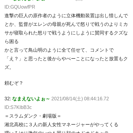
ID:GQUowfPR
進撃の巨人の原作者のように立体機動装置は出し惜しんで
とか、監督がエレンの母親が死んで怒りで戦うのよりミカ
サが寝取られた怒りで戦うようにしように賛同するクズな
ら困る
かと言って鳥山明のように全て任せて、コメントで
「え？」と思ったと後からやべーことになったと放置もク
ズ。
頼むぞ？
32:
なまえないよぉ～
2021/08/14(土) 08:44:16.72
ID:S7KlbB3c
＝スラムダンク・劇場版＝
湘北高校に３人の新人女性マネージャーがやってくる