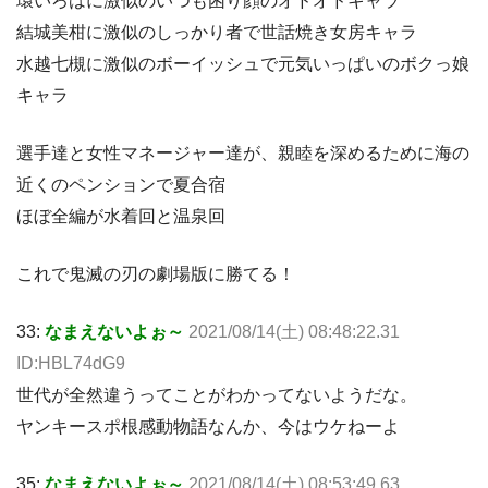
環いろはに激似のいつも困り顔のオドオドキャラ
結城美柑に激似のしっかり者で世話焼き女房キャラ
水越七槻に激似のボーイッシュで元気いっぱいのボクっ娘
キャラ
選手達と女性マネージャー達が、親睦を深めるために海の
近くのペンションで夏合宿
ほぼ全編が水着回と温泉回
これで鬼滅の刃の劇場版に勝てる！
33:
なまえないよぉ～
2021/08/14(土) 08:48:22.31
ID:HBL74dG9
世代が全然違うってことがわかってないようだな。
ヤンキースポ根感動物語なんか、今はウケねーよ
35:
なまえないよぉ～
2021/08/14(土) 08:53:49.63