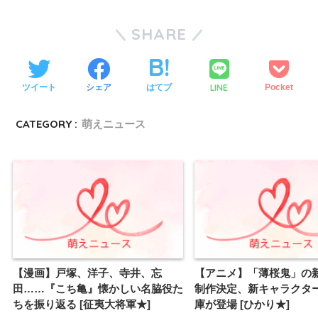
SHARE
LINE
ツイート
シェア
はてブ
Pocket
CATEGORY :
萌えニュース
【漫画】戸塚、洋子、寺井、忘
【アニメ】「薄桜鬼」の新
田……『こち亀』懐かしい名脇役た
制作決定、新キャラクタ
ちを振り返る [征夷大将軍★]
庫が登場 [ひかり★]