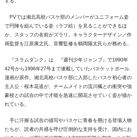
する。
PVでは湘北高校バスケ部のメンバーがユニフォーム姿
で円陣を組んでいる姿（ラフ絵）を見ることができるほ
か、スタッフの名前がズラリ。キャラクターデザイン／作
画監督を江原康之氏、音響監修を鶴岡陽太氏らが務める。
『スラムダンク』は、『週刊少年ジャンプ』で1990年
42号から1996年27号まで連載していたバスケットボール
漫画が原作。湘北高校バスケ部に入部したバスケ初心者の
主人公・桜木花道が、チームメイトの流川楓との衝突や強
豪校との試合の中で才能を急速に開花させていく姿が描か
れている。
手に汗握る試合の描写やバスケに青春を懸ける登場人物
たちが、読者の共感を呼び圧倒的な支持を受け、国内にお