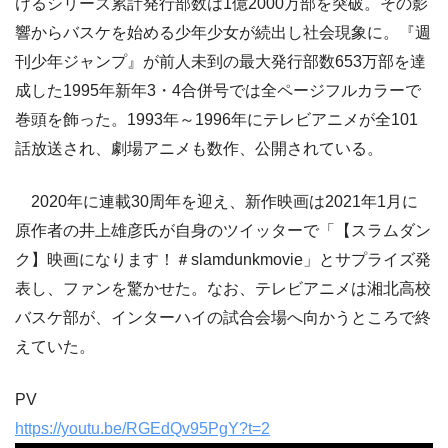
けるシリーズ累計発行部数は1億2000万部を突破。その影
響からバスケを始める少年少女が続出し社会現象に。『週
刊少年ジャンプ』が前人未到の最大発行部数653万部を達
成した1995年新年3・4合併号では全ページフルカラーで
巻頭を飾った。1993年～1996年にテレビアニメが全101
話放送され、劇場アニメも数作、公開されている。
2020年に連載30周年を迎え、新作映画は2021年1月に
原作者の井上雄彦氏が自身のツイッターで「【スラムダン
ク】映画になります！＃slamdunkmovie」とサプライズ発
表し、ファンを驚かせた。なお、テレビアニメは湘北高校
バスケ部が、インターハイの試合会場へ向かうところで終
えていた。
PV
https://youtu.be/RGEdQv95PgY?t=2