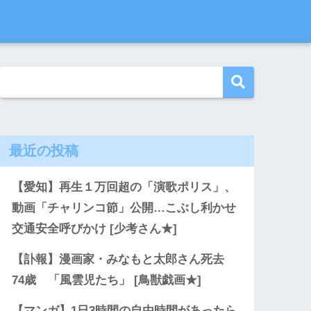
最近の投稿
【愛知】再生１万回超の「演歌ポリス」、
動画「チャリンコ節」公開…こぶし利かせ
交通安全呼びかけ [少考さん★]
【訃報】漫画家・みなもと太郎さん死去
74歳 「風雲児たち」 [鳥獣戯画★]
【マンガ】1日3時間の自由時間があったら