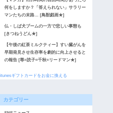
何をしますか？「答えられない」サラリー
マンたちの末路… [鳥獣戯画★]
仏・しば犬ブームの一方で悲しい事態も
[きつねうどん★]
【午後の紅茶ミルクティー】すい臓がんを
早期発見させ生存率を劇的に向上させると
の報告 [尊=読子=千秋=リードマン★]
itunesギフトカードをお金に換える
カテゴリー
SNSニュース