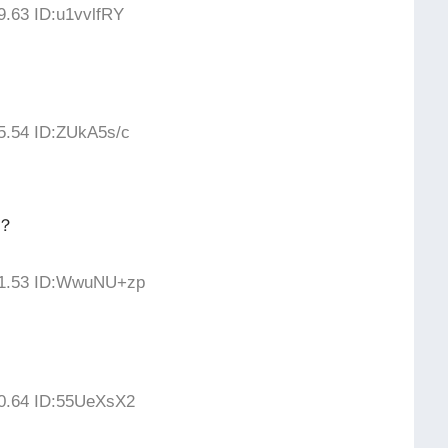
9.63 ID:u1vvlfRY
5.54 ID:ZUkA5s/c
？
41.53 ID:WwuNU+zp
50.64 ID:55UeXsX2