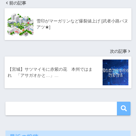
前の記事
雪印がマーガリンなど爆裂値上げ [武者小路バヌ
アツ★]
次の記事
【宮城】サツマイモに赤紫の花 本州ではま
れ 「アサガオかと…」…