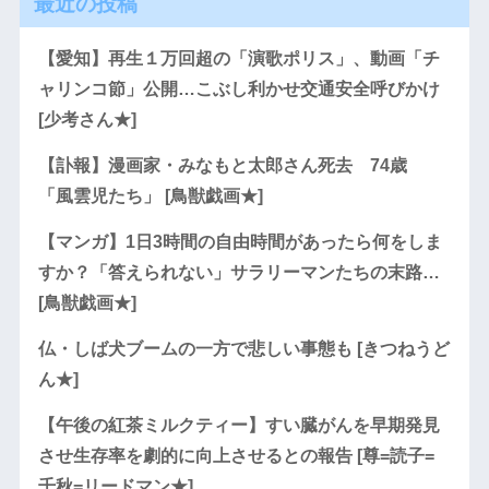
最近の投稿
【愛知】再生１万回超の「演歌ポリス」、動画「チ
ャリンコ節」公開…こぶし利かせ交通安全呼びかけ
[少考さん★]
【訃報】漫画家・みなもと太郎さん死去 74歳
「風雲児たち」 [鳥獣戯画★]
【マンガ】1日3時間の自由時間があったら何をしま
すか？「答えられない」サラリーマンたちの末路…
[鳥獣戯画★]
仏・しば犬ブームの一方で悲しい事態も [きつねうど
ん★]
【午後の紅茶ミルクティー】すい臓がんを早期発見
させ生存率を劇的に向上させるとの報告 [尊=読子=
千秋=リードマン★]