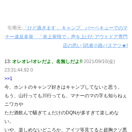
引用元:
「ひど過ぎます」 キャンプ、バーベキューでのマ
ナー違反多発 「炎上覚悟で」声を上げたアウトドア専門
店の思い [武者小路バヌアツ★]
13:
オレオレ!オレだよ、名無しだよ!!
2021/09/10(金)
23:31:44.92 0
>>1
今、ホントのキャンプ好きはキャンプしてないと思う。
もう、山行っても川行っても、マナーのマの字も知らねぇ
ニワカや
ただ酒飲んで騒ぎてぇだけのDQNが多すぎて楽しめな
い。
いや、楽しめないどころか、アイツ等見てると超胸クソ悪