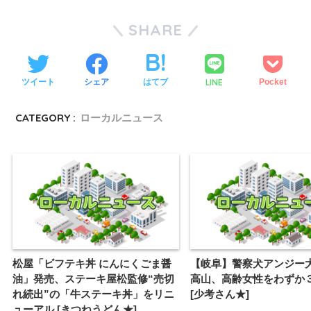
SHARE
LINE
ツイート
シェア
はてブ
Pocket
CATEGORY :
ローカルニュース
松屋「ビフテキ丼 にんにくごま醤
【岐阜】警察犬アンジ
油」発売、ステーキ屋松監修“売切
高山、高齢女性をわずか
れ続出”の「牛ステーキ丼」をリニ
[少考さん★]
ューアル [きつねうどん★]