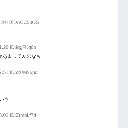
5.29 ID:DACC50OS
1.28 ID:lqgFKg6o
は金あまってんのなｗ
7.51 ID:dX/Mx3pq
いう
8.02 ID:ZtmbLf7d