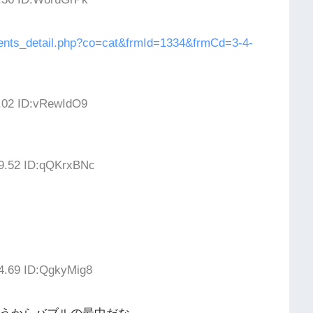
tents_detail.php?co=cat&frmId=1334&frmCd=3-4-
5.02 ID:vRewIdO9
39.52 ID:qQKrxBNc
4.69 ID:QgkyMig8