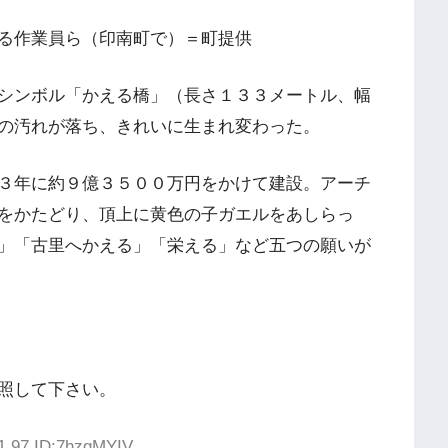
る作業員ら（印南町で）＝町提供
シンボル「かえる橋」（長さ１３３メートル、幅
の汚れが落ち、きれいに生まれ変わった。
３年に約９億３５００万円をかけて建設。アーチ
をかたどり、頂上に黄色の子ガエルをあしらっ
」「古里へかえる」「栄える」など五つの願いが
照して下さい。
51.97 ID:7hzgMYIV