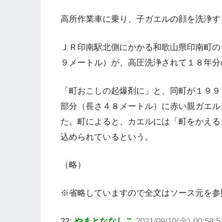
高所作業車に乗り、子ガエルの顔を洗浄す
ＪＲ印南駅北側にかかる和歌山県印南町の
９メートル）が、高圧洗浄されて１８年分
「町おこしの起爆剤に」と、同町が１９９
部分（長さ４８メートル）に赤い親ガエル
た。町によると、カエルには「町をかえる
込められているという。
（略）
※省略していますので全文はソース元を参
22:
やまとななしこ
2021/09/10(金) 00:58: