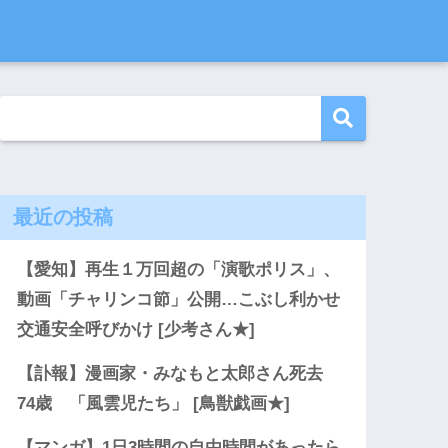
最近の投稿
【愛知】再生１万回超の「演歌ポリス」、
動画「チャリンコ節」公開…こぶし利かせ
交通安全呼びかけ [少考さん★]
【訃報】漫画家・みなもと太郎さん死去
74歳 「風雲児たち」 [鳥獣戯画★]
【マンガ】1日3時間の自由時間があったら