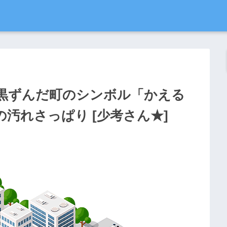
黒ずんだ町のシンボル「かえる
汚れさっぱり [少考さん★]