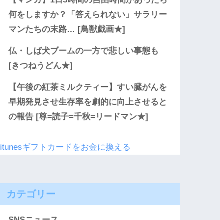
何をしますか？「答えられない」サラリー
マンたちの末路… [鳥獣戯画★]
仏・しば犬ブームの一方で悲しい事態も
[きつねうどん★]
【午後の紅茶ミルクティー】すい臓がんを
早期発見させ生存率を劇的に向上させると
の報告 [尊=読子=千秋=リードマン★]
itunesギフトカードをお金に換える
カテゴリー
SNSニュース