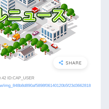
29.42 ID:CAP_USER
0mw/img_848b8d890af5898f06140120b5f23d3662818