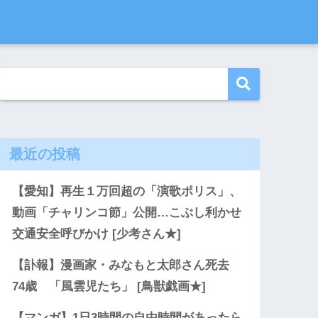
最近の投稿
【愛知】再生１万回超の「演歌ポリス」、
動画「チャリンコ節」公開…こぶし利かせ
交通安全呼びかけ [少考さん★]
【訃報】漫画家・みなもと太郎さん死去
74歳 「風雲児たち」 [鳥獣戯画★]
【マンガ】1日3時間の自由時間があったら