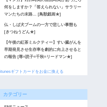
何をしますか？「答えられない」サラリー
マンたちの末路… [鳥獣戯画★]
仏・しば犬ブームの一方で悲しい事態も
[きつねうどん★]
【午後の紅茶ミルクティー】すい臓がんを
早期発見させ生存率を劇的に向上させると
の報告 [尊=読子=千秋=リードマン★]
itunesギフトカードをお金に換える
カテゴリー
SNSニュース