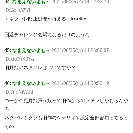
44:
なまえないよぉ～
2021/08/25(水) 14:12:42.73
ID:GxIn3ZYl
＞ネタバレ防止処理が行える「fusetter」
回避チャレンジ会場になるだけのような
45:
なまえないよぉ～
2021/08/25(水) 14:26:08.87
ID:xKQnK9Ya
旧月姫のネタバレはいいですか？
46:
なまえないよぉ～
2021/08/25(水) 14:50:53.19
ID:7ngNjWed
つーか今更月姫買う奴って旧作からのファンしかおらんや
ろ
ネタバレもクソも旧作のシナリオや設定全部皆知ってるっ
ての