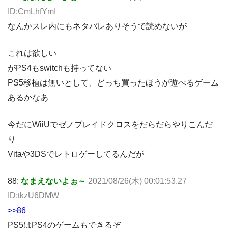
ID:CmLhfYmI
なんかスレ内にもネタバレありそうで読めないが
これは欲しい
がPS4もswitchも持ってない
PS5移植は無いとして、どっち買ったほうが遊べるゲーム
あるかなあ
今だにWiiUでゼノブレイドクロスをだらだらやりこんだ
り
Vitaや3DSでレトロゲーしてるんだが
88:
なまえないよぉ～
2021/08/26(木) 00:01:53.27
ID:tkzU6DMW
>>86
PS5はPS4のゲームもできるぞ