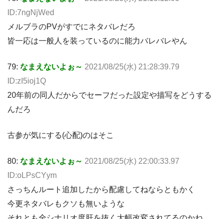
ID:7ngNjWed
メルブラのPVがすでにネタバレだろ
皆一応は一般人を装っているのに能力バレバレやん
79:
なまえないよぉ～
2021/08/25(水) 21:28:39.79
ID:zI5ioj1Q
20年前の同人だからでセーフだった設定や描写をどうする
んだろ
古参が気にする(心配)のはそこ
80:
なまえないよぉ～
2021/08/25(水) 22:00:33.97
ID:oLPsCYym
さっちんルート追加したから配慮してねならともかく
今更ネタバレもクソも無いような
それとも全シナリオ度肝を抜く大幅改変されてるのかね