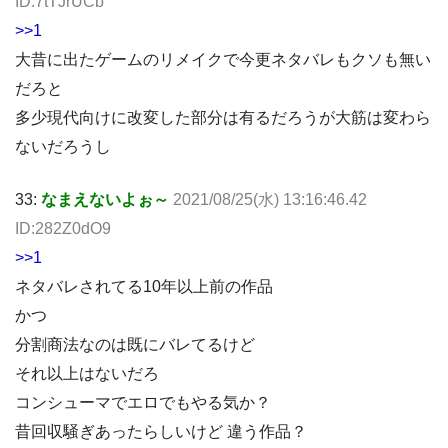
ID:7tTJrUCb
>>1
大昔に出たゲームのリメイクで今更ネタバレもクソも無い
だろと
多少現代向けに改変した部分は有るだろうが大筋は変わら
ないだろうし
33:
なまえないよぉ～
2021/08/25(水) 13:16:46.42
ID:282Z0dO9
>>1
ネタバレされてる10年以上前の作品
かつ
分割商法なのは既にバレてるけど
それ以上はないだろ
コンシューマでエロでもやる気か？
昔回収騒ぎあったらしいけど 違う作品？