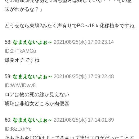
その追加販売をあと○回も型月は残している・・・その意
味がわかるな？」
どうせなら東鳩2みたく声有りでPCへ18ｋ化移植をですね
58:
なまえないよぉ～
2021/08/25(水) 17:00:23.14
ID:2+TkAMGu
爆発オチですね
59:
なまえないよぉ～
2021/08/25(水) 17:09:22.48
ID:WrWIDwv8
ロアは物の死の線が見えない
琥珀は非処女どころか肉便器
60:
なまえないよぉ～
2021/08/25(水) 17:14:01.89
ID:I8zLxhYc
そもそも今FGOはまってるキッズ達はエロゲだったことす