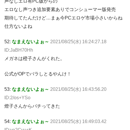
声なしエロ有PC版からの
エロなし声つき追加要素ありでコンシューマー版発売
期待してたんだけど…まぁ今PCエロゲ市場小さいからね
仕方ないよね
52:
なまえないよぉ～
2021/08/25(水) 16:24:27.18
ID:JaBH70Hh
メガネは橙子さんがくれた。
公式がOPでバラしとるやんけ！
53:
なまえないよぉ～
2021/08/25(水) 16:43:56.20
ID:2/os+YSo
燈子さんからパチってきた
54:
なまえないよぉ～
2021/08/25(水) 16:49:03.42
ID:ye2Cyu+K